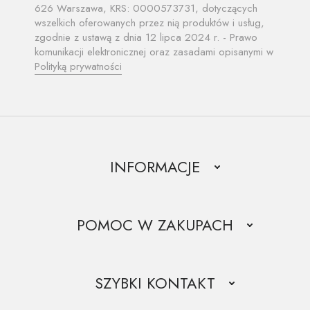
626 Warszawa, KRS: 0000573731, dotyczących
wszelkich oferowanych przez nią produktów i usług,
zgodnie z ustawą z dnia 12 lipca 2024 r. - Prawo
komunikacji elektronicznej oraz zasadami opisanymi w
Polityką prywatności
INFORMACJE
O firmie
Regulamin
POMOC W ZAKUPACH
Marki piór
Polityka plików cookie
Dostawa i płatność
Polityka prywatności
Grawer
SZYBKI KONTAKT
Mapa strony
Zwroty i reklamacje
Kontakt