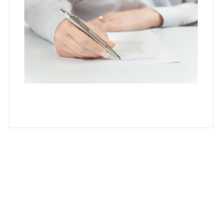
Obwoluty
Drewno
Skórzany
Zamsz